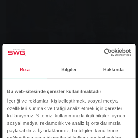
Rıza
Bilgiler
Hakkında
Bu web-sitesinde çerezler kullanılmaktadır
İçeriği ve reklamları kişiselleştirmek, sosyal medya
Die spielerische Schulung des Gleichgewichts ist ein wichtiges
özellikleri sunmak ve trafiği analiz etmek için çerezler
Thema in den Turnstunden der Kita Schatzinsel.
kullanıyoruz. Sitemizi kullanımınızla ilgili bilgileri ayrıca
Çocukların egzersize ihtiyacı vardır. Tüm uzmanlar bu
sosyal medya, reklamcılık ve analiz iş ortaklarımızla
konuda hemfikir. Tam da bu nedenle Fernwald-
paylaşabiliriz. İş ortaklarımız, bu bilgileri kendilerine
Albach'taki Schatzinsel kreşi, yerel geleneksel kulüp
sağladığınız veya hizmetlerini kullanırken topladıkları