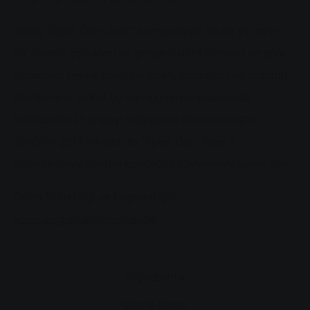
SWG, "Spiel' Dein Spiel" kampanyası ile bir yılı aşkın
bir süredir çocukları ve gençleri aktif olmaya ve spor
yapmaya teşvik eden kulüpleri, kurumları ve grupları
destekliyor. Şirket bu kampanya kapsamında
halihazırda 13 projeyi bağışlarla desteklemiştir.
SWG'nin 2019 yılında da "Spiel' Dein Spiel "i
düzenlemeye devam edeceğini söylemeye gerek yok.
Daha fazla bilgi ve başvuru için:
www.swg-spieldeinspiel.de
Erişilebilirlik
izleme listesi