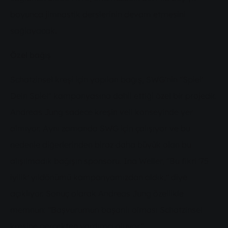
boyunca jimnastik derslerinin devam etmesini
sağlayacak.
Özel bağış
Schatzinsel kreşi için yapılan bağış, SWG'nin "Spiel'
Dein Spiel" kampanyasına dahil ettiği özel bir projedir.
Andreas Jung sadece kreşin veli konseyinde yer
almıyor. Aynı zamanda SWG için çalışıyor ve bu
nedenle diğerlerinden biraz daha büyük olan bu
alışılmadık bağışın sponsoru. Ina Weller, "Bu fikri '75
iyilik' yıldönümü kampanyamızdan aldık," diye
açıklıyor. Sonuç olarak Andreas Jung özellikle
memnun: "Başvurumun başarılı olması Schatzinsel
kreşine gerçekten yardımcı oluyor."