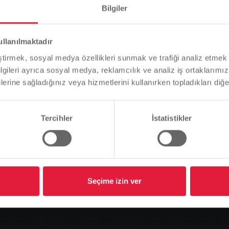
Bilgiler
Lütfen dikkat
ullanılmaktadır
llinden açık havuzları
Tarayıcı dilinize bağlı olarak, web sitesinin dilini önceden
eştirmek, sosyal medya özellikleri sunmak ve trafiği analiz etmek 
tanımladık.
bilgileri ayrıca sosyal medya, reklamcılık ve analiz iş ortaklarımızl
lerine sağladığınız veya hizmetlerini kullanırken topladıkları diğer b
Bu doğru mu, yoksa dili değiştirmek mi istersiniz?
Tercihler
İstatistikler
Devam et
Değişim
k havuzları açıldı
Seçime izin ver
z sezonu başlıyor. Nihayet 30 Mayıs Pazar günü o gün geldi ç