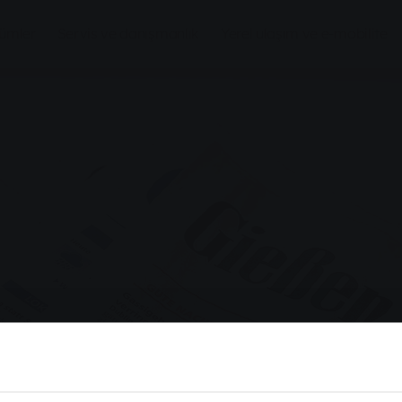
zümler
Servis ve danışmanlık
Yerel ulaşım ve e-mobilite