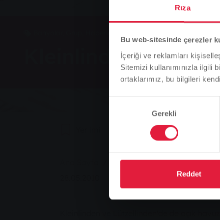
Rıza
Banyolar, Grup, Haberler
Bu web-sitesinde çerezler k
Kleinlinden ve Lütze
İçeriği ve reklamları kişisell
Sitemizi kullanımınızla ilgili 
ortaklarımız, bu bilgileri kendi
Onay
Gerekli
Seçimi
Yer imi
0
Tavsiye Et
You are here:
Ana Sayfa
Kleinlinden ve Lützellinden açı
Reddet
28.05.2010
Kleinlinden ve Lützellinden'de de açık havu