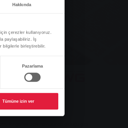
Hakkında
 açıldı
için çerezler kullanıyoruz.
a paylaşabiliriz. İş
ilgilerle birleştirebilir.
Pazarlama
Tümüne izin ver
attı. Ringallee açık havuzunda olduğu gibi