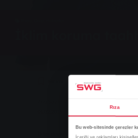
Enerji, Grup, Haberler
İklim koruma taahh
Yer imi
0
Tavsiye Et
You are here:
Ana Sayfa
İklim koruma taahhüdü ödülle
Rıza
01.02.2013
Bu web-sitesinde çerezler k
İklim dostu ve nükleer enerji olmadan üreti
İçeriği ve reklamları kişisell