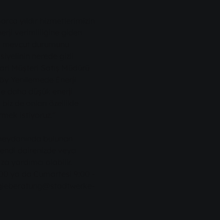
larca yıldır hizmetlerimizin
erji verimliliğine giden
nın mevcut durumunu
yelinin nerede gizli
ari Müşteri Satış Müdürü
Köy Yenilemede Enerji
nle daha düşük enerji
biz de onları özellikle
irmek istiyoruz."
 meydanında bulunan
kendi dairenizde veya
za yardımcı olabilir.
:00 ya da Cumartesi 9:00 -
ergieberatung@stadtwerke-