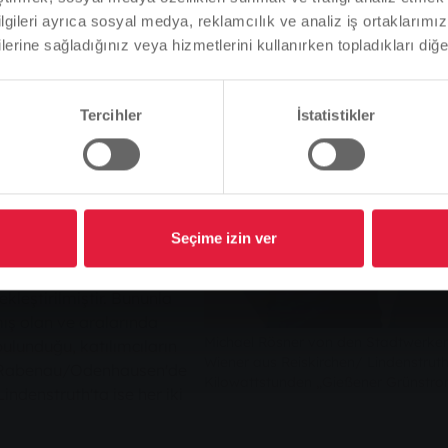
ladığı "Giessen yeşil
tanımladık.
bilgileri ayrıca sosyal medya, reklamcılık ve analiz iş ortaklarımızl
Odenhausen'den Brigitte
lerine sağladığınız veya hizmetlerini kullanırken topladıkları diğer b
Markus Wiener'in her biri
Bu doğru mu, yoksa dili değiştirmek mi istersiniz?
iğini" ücretsiz olarak
, "Köylerin yenilenmesinde
Tercihler
İstatistikler
Devam et
Değişim
erinin yer aldığı bir çekiliş
kuruluşu, Vogelsberg
yelerdeki ev sahiplerine,
nalarını enerji verimliliği
Seçime izin ver
undu. Binaların temel
dirme, bir mühendislik
kleştirilmiştir. Bununla
ış olan ve aralarında
Michael Rösner von den Stadtwerken
ulunduğu, katılımcıların
Wiener aus Reiskirchen/ Lindenstrut
r. Rabenau/Odenhausen'de
Kilowattstunden „Gießener Grünstro
Lindenstruth'ta ise her iki