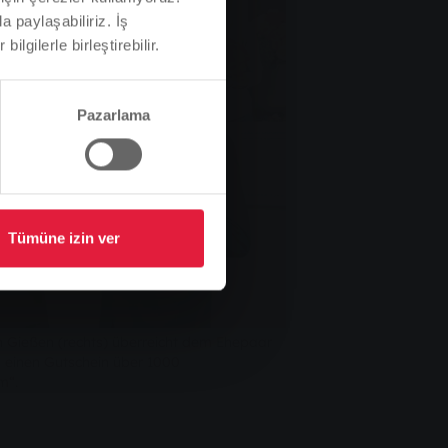
a paylaşabiliriz. İş
ilgilerle birleştirebilir.
Pazarlama
Tümüne izin ver
 Gießen (rechts) überreicht dem Ehepaar
h einen Gutschein über 1000
m“.