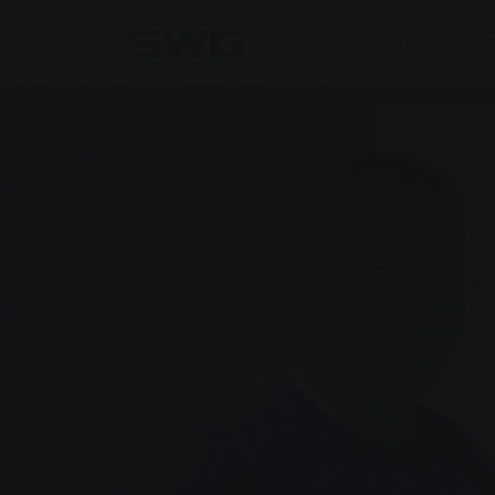
Skip to main content
Skip to page footer
Enerji ve Su
Ürünler & Çö