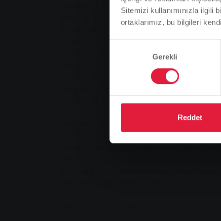
Giessen'in (SWG) tüm özel müşterilerine sağ
Sitemizi kullanımınızla ilgili 
elektriğinin" iki önemli özelliği. Rabenau/
ortaklarımız, bu bilgileri kendi
Brücksken ve Reiskirchen/Lindenstruth'tan 
şimdi 1000 kilovat saat "Giessen yeşil elektr
Onay
alacaklar. Bölge Yöneticisi Anita Schneider
Gerekli
Seçimi
enerji verimliliği" projesine katılanların isiml
potasından çekiliş yaptı.
Arka plan: Orta Hessen Biyoenerji Bölgesi 
bölgesi ve Giessen ilçesindeki çeşitli beledi
olası yenilemeler için öneriler almak üzere bi
Reddet
açısından değerlendirmeleri çağrısında bul
verileri özel anketlere kaydedildi. Değerlen
firmasından profesyoneller tarafından gerçe
birlikte, daha önce SWG'den özel eğitim alm
Brigitte Brücksken ve Markus Wiener'in de b
mahallesinden kişiler de ev ev dolaşmıştı
iletişime geçilen ev sahiplerinin yüzde 30'u, 
kişiden biri katılmıştır.