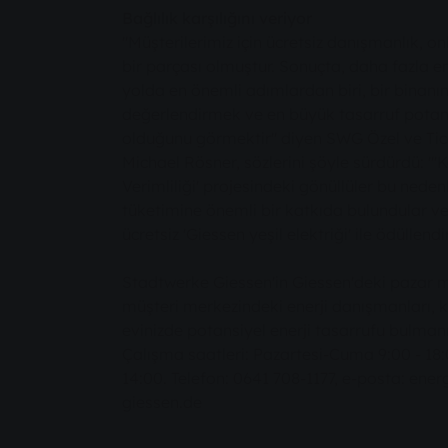
Bağlılık karşılığını veriyor
"Müşterilerimiz için ücretsiz danışmanlık, on
bir parçası olmuştur. Sonuçta, daha fazla en
yolda en önemli adımlardan biri, bir bina
değerlendirmek ve en büyük tasarruf potansi
olduğunu görmektir" diyen SWG Özel ve Tic
Michael Rösner, sözlerini şöyle sürdürdü: "'
Verimliliği' projesindeki gönüllüler bu nede
tüketimine önemli bir katkıda bulundular ve 
ücretsiz 'Giessen yeşil elektriği' ile ödüllend
Stadtwerke Giessen'in Giessen'deki pazar
müşteri merkezindeki enerji danışmanları, 
evinizde potansiyel enerji tasarrufu bulmanı
Çalışma saatleri: Pazartesi-Cuma 9:00 - 18
14:00. Telefon: 0641 708-1177, e-posta: en
giessen.de