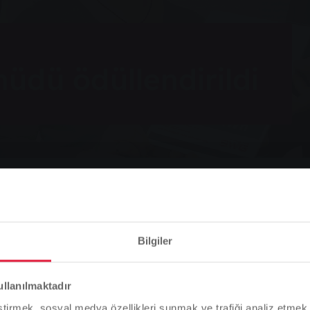
üdü ödüllendirildi
ndirildi
Bilgiler
Lütfen dikkat
ullanılmaktadır
len: Bunlar Stadtwerke
Tarayıcı dilinize bağlı olarak, web sitesinin dilini önceden
eştirmek, sosyal medya özellikleri sunmak ve trafiği analiz etmek 