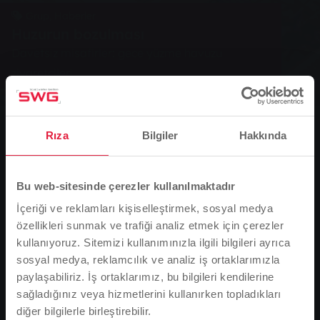
Grup, Haberler
Huzurun bozulması
Davetsiz misafirler: gece yüzme havuzu
ziyaretçileri
0
Rıza
Bilgiler
Hakkında
You are here:
Ana Sayfa
Huzurun bozulması
Bu web-sitesinde çerezler kullanılmaktadır
19.06.2007
İçeriği ve reklamları kişiselleştirmek, sosyal medya
Davetsiz misafirler: gece yüzme havuzu ziyaretçileri
özellikleri sunmak ve trafiği analiz etmek için çerezler
kullanıyoruz. Sitemizi kullanımınızla ilgili bilgileri ayrıca
sosyal medya, reklamcılık ve analiz iş ortaklarımızla
Yüzme havası geldi, yüzme havuzları doldu taştı - ama
paylaşabiliriz. İş ortaklarımız, bu bilgileri kendilerine
sadece gündüzleri değil. Hessen eyaletinin
sağladığınız veya hizmetlerini kullanırken topladıkları
merkezindeki pek çok açık hava yüzme havuzu gece
diğer bilgilerle birleştirebilir.
Lütfen dikkat