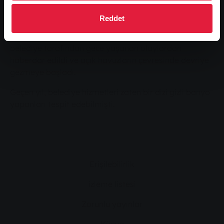
edilmekle kalmayacak, aynı zamanda izinsiz girmekle
de suçlanacak. Belediye hizmetleri, geceleri siyah
Reddet
yüzücüleri takip etmek için giderek daha fazla
güvenlik personeli görevlendiriyor. Polis karakolu da
belediye tarafından gece yaşanan olaylardan
haberdar edildi ve açık havuzların çevresinde devriye
gezmeye başladı.
Geçen yıl, belediye hizmetleri zaten bir dizi gizli banyo
yapanları tespit edebilmişti.
Erişilebilirlik
izleme listesi
Zorunlu yayınlar