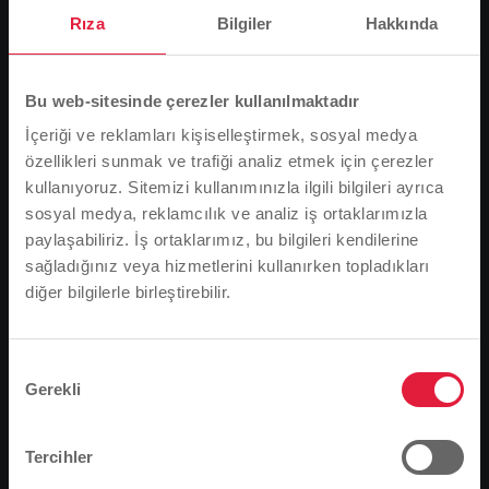
Rıza
Bilgiler
Hakkında
Bu web-sitesinde çerezler kullanılmaktadır
İçeriği ve reklamları kişiselleştirmek, sosyal medya
özellikleri sunmak ve trafiği analiz etmek için çerezler
kullanıyoruz. Sitemizi kullanımınızla ilgili bilgileri ayrıca
sosyal medya, reklamcılık ve analiz iş ortaklarımızla
paylaşabiliriz. İş ortaklarımız, bu bilgileri kendilerine
sağladığınız veya hizmetlerini kullanırken topladıkları
Kita-Leiterin und Mutter freuen sich beide über das neue
diğer bilgilerle birleştirebilir.
Lütfen dikkat
Gartenhaus: Susanne Colvin und Ute Oßwald bei der
symbolischen Scheckübergabe (von links).
Tarayıcı dilinize bağlı olarak, web sitesinin dilini
Giessen-Wieseck'teki belediye kreşi "Am Eichelbaum
önceden tanımladık.
Onay
"da artık çok küçük çocukların harika, kalıcı bir yatak
Gerekli
Seçimi
odası ve daha büyük çocukların da engellenmeden
Bu doğru mu, yoksa dili değiştirmek mi
koşturabilecekleri geniş bir alanı var. Arka plan:
istersiniz?
Stadtwerke Gießen (SWG) kuruluş yıldönümünde
Tercihler
kreşe bir bahçe kulübesi bağışlıyor. SWG'nin bölgesel