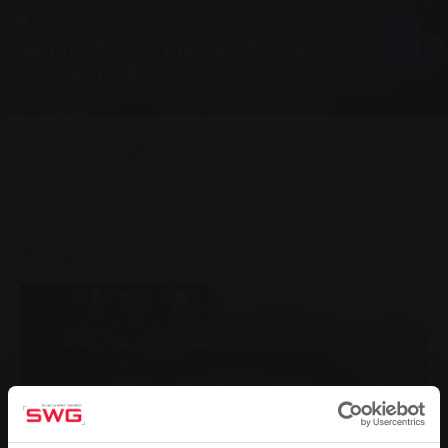
Grup, Haberler
Gündüz bakım merkezi bahçe
kulübesine kavuştu
0
You are here:
Ana Sayfa
Gündüz bakım merkezi bahçe kulübesine kavuştu
30.10.2013