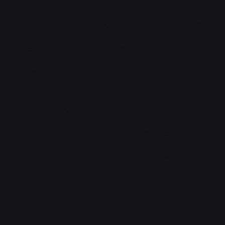
arabaları için alanı olan bir bahçe kulübesi. Kreş
böylece daha önce dönüştürülmüş olan odayı geri
kazanmış oldu ve bir ila üç yaşındaki çocukların artık
uyuyabilecekleri kalıcı bir yerleri var.
"Am Eichelbaum" merkezinin müdürü Susanne Colvin,
SWG'nin desteğinden çok memnun: "Stadtwerke'nin
cömert bağışı sayesinde çocuklarımız artık daha fazla
özgürlüğün tadını çıkarabilecekler."
Ekim ayının başında, hevesli babalar Giessen
Belediyesi bahçe işleri departmanının çakıl döküp
zemin döşemesini yapmasının ardından kreş binasının
arkasındaki bahçe kulübesini inşa ettiler. Ebeveynler
ayrıca boya işlerini de üstlendi.
Çekin sembolik devir teslimi 28 Ekim'de "Am
Eichelbaum" kreşinde gerçekleşti: Ute Oßwald çeki
tesisin müdürü Susanne Colvin'e teslim etti.
Erişilebilirlik