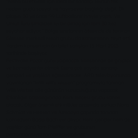
"Nena bu etkinlik için ideal bir sanatçı. Bunun tek
nedeni güçlü sosyal ve hayırsever bağlılığı değil. İlk
çıkışını 30 yıl önce '99 Luftballons' hitiyle yaptı. Ve
Umut Turu şimdiden iyi bir amaç için tam 30 kez
seyahat ediyor." Bölge sınırlarının ötesinde de tanınan
Giessen merkezli Neoh grubu da katılımlarını teyit etti.
Yardım konseri için ön bilet satışları 15 Mart 2013
tarihinde başlıyor.
Festivalin Pazar günü yapılacak konserinde de gruplar
ve komedyenler olmak üzere çok sayıda sanatçı
gençleri ve yaşlıları eğlendirecek. ARD televizyonunda
yayınlanan "Willi will's wissen" programıyla tanınan
Willi Weitzel aile gününün sunuculuğunu yapacak.
Etkinliğin başlangıcında Kork lehçesi grubu sahne
alacak. Diğer önemli etkinlikler arasında şarkıcı Nora
Schmidt ve Hessen ve Almanya çapında tanınan
komedyen Bodo Bach yer alıyor. Hem gençler hem de
yaşlılar günü Tom Pfeiffer ve grubunun
performansıyla tamamlayabilirler.