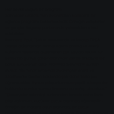
Her zevke uygun bir program
Sahneden uzakta, tüm ziyaretçileri kapsamlı bir
eğlence programı beklemektedir. Örneğin yetişkinler
ve gençler Segway parkurunda yeteneklerini test
edebilirler.
Reinhard Paul, "Şirket tesislerinde ve kısaca TREA
olarak adlandırılan termal kalıntı arıtma ve enerji
kullanım tesisinde düzenlenen çok sayıda teknik tur
sırasında günlük çalışmalarımızın perde arkasına bir
bakış sunuyoruz" dedi. Manfred Siekmann şunları
ekledi: "Bu turlar sırasında ziyaretçiler enerji ve
Stadtwerke Gießen hakkında çok daha fazla şey
öğrenecekler. Ayrıca çalışanlarımıza çeşitli istasyonlar
hakkında sorular sorma fırsatına da sahip olacaklar."
"Ebeveynler teknoloji turlarından birinde daha fazla
bilgi edinirken, küçükler çocuk alanında eğlenebilir -
örneğin bir macera oyun alanında, bir çocuk
atlıkarıncasında ve bir şişme kalede. Palyaço Ichmael