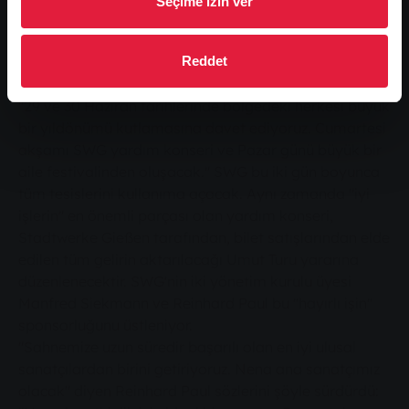
Seçime izin ver
Yaz aylarında büyük yıldönümü kutlaması
Reddet
Basın toplantısında Manfred Siekmann, SWG'nin
yıldönümü için hazırladığı en önemli etkinliği açıkladı:
"29 ve 30 Haziran tarihlerinde bölgedeki herkesi büyük
bir yıldönümü kutlamasına davet ediyoruz. Cumartesi
akşamı SWG yardım konseri ve Pazar günü büyük bir
aile festivalinden oluşacak." SWG bu iki gün boyunca
tüm tesislerini kullanıma açacak. Aynı zamanda "iyi
işlerin" en önemli parçası olan yardım konseri,
Stadtwerke Gießen tarafından, bilet satışlarından elde
edilen tüm gelirin aktarılacağı Umut Turu yararına
düzenlenecektir. SWG'nin iki yönetim kurulu üyesi
Manfred Siekmann ve Reinhard Paul bu "hayırlı işin"
sponsorluğunu üstleniyor.
"Sahnemize uzun süredir başarılı olan en iyi ulusal
sanatçılardan birini getiriyoruz. Nena ana sanatçımız
olacak" diyen Reinhard Paul sözlerini şöyle sürdürdü: