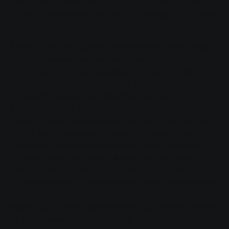
yıldönümü kutlamasını ve genç ve yaşlılar için çok
sayıda atraksiyonun yanı sıra çok sayıda "iyi iş" içeren
bir aile festivalini içeriyor.
Enerji, su ve yerel ulaşım alanlarında bölgenin ortağı
olan Stadtwerke Gießen (SWG) tam 75 yıl önce bu
şekilde kuruldu. SWG'nin Giessen ve çevresindeki
bölge halkıyla birlikte kutlamak istediği bir yıldönümü.
İki yönetim kurulu üyesi Manfred Siekmann ve
Reinhard Paul ile şirket sözcüsü Ina Weller, 22
Şubat'ta düzenlenen bir basın toplantısında programı
tanıttı. SWG Pazarlama Müdürü Ulli Boos ve SWG
Pazarlama Hizmetleri departmanından Stephanie
Orlik de toplantıda hazır bulundu. İkili yıldönümü
kutlamalarının organizasyonundan sorumludur.
"Üç çeyrek asırdır Stadtwerke Gießen adı altında yerel
olarak sağlam bir şekilde kök saldık ve kendimizi
yüzde yüz bölgeyle özdeşleştirdik. Bu nedenle Giessen
ve Orta Hessen halkı kalbimizde özel bir yer tutuyor,"