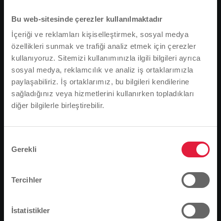
Bu web-sitesinde çerezler kullanılmaktadır
İçeriği ve reklamları kişiselleştirmek, sosyal medya
özellikleri sunmak ve trafiği analiz etmek için çerezler
kullanıyoruz. Sitemizi kullanımınızla ilgili bilgileri ayrıca
sosyal medya, reklamcılık ve analiz iş ortaklarımızla
paylaşabiliriz. İş ortaklarımız, bu bilgileri kendilerine
sağladığınız veya hizmetlerini kullanırken topladıkları
diğer bilgilerle birleştirebilir.
Lütfen dikkat
Tarayıcı dilinize bağlı olarak, web sitesinin dilini
önceden tanımladık.
Onay
An ihrem Stand informierten die Stadtwerke Gießen ihre
Gerekli
Seçimi
Gäste am vergangenen Samstag rund um das Thema
Bu doğru mu, yoksa dili değiştirmek mi
Nahverkehr.
istersiniz?
Stadtwerke Gießen tarafından Gießen'de yerel
Tercihler
taşımacılığın 125. yıldönümü münasebetiyle
düzenlenen etkinlik günü tam anlamıyla başarılı geçti:
Devam et
Değişim
İstatistikler
çok sayıda ziyaretçi, merkez atölye ve kontrol merkezi