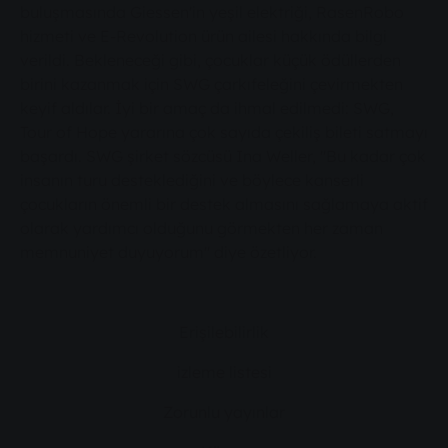
buluşmasında Giessen'in yeşil elektriği, RasenRobo
hizmeti ve E-Revolution ürün ailesi hakkında bilgi
verildi. Bekleneceği gibi, çocuklar küçük ödüllerden
birini kazanmak için SWG çarkıfeleğini çevirmekten
keyif aldılar. İyi bir amaç da ihmal edilmedi: SWG,
Tour of Hope yararına çok sayıda çekiliş bileti satmayı
başardı. SWG şirket sözcüsü Ina Weller, "Bu kadar çok
insanın turu desteklediğini ve böylece kanserli
çocukların önemli bir destek almasını sağlamaya aktif
olarak yardımcı olduğunu görmekten her zaman
memnuniyet duyuyorum" diye özetliyor.
Erişilebilirlik
izleme listesi
Zorunlu yayınlar