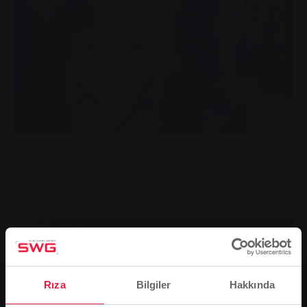
Ihre Bilanz zum Aktionstag 125 Jahre Nahverkehr der
Stadtwerke Gießen fällt positiv aus: Dr. Ludwig Brake, Leiter
Stadtarchiv; Anne Müller-Kreutz, Leiterin Nahverkehr-
Services; Matthias Funk und Jens Schmidt, beide SWG-
Vorstand sowie Mathias Carl, Geschäftsführer MIT.BUS (von
links).
Rıza
Bilgiler
Hakkında