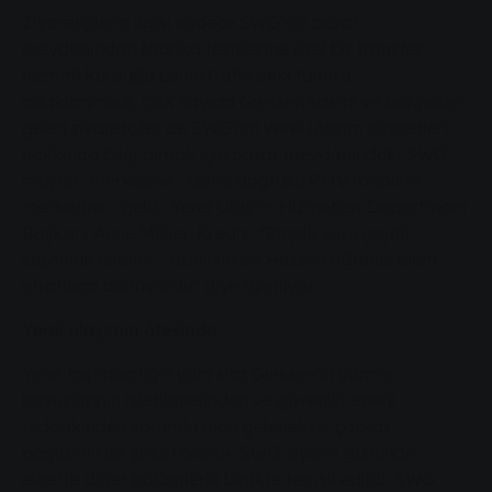
Ziyaretçilerin ilgisi sadece SWG'nin pazar
meydanından fabrika tesislerine özel bir transfer
hizmeti kurduğu Lahnstraße'deki turlara
odaklanmadı. Çok sayıda Giessen sakini ve bölgeden
gelen ziyaretçiler de SWG'nin yerel ulaşım hizmetleri
hakkında bilgi almak için pazar meydanındaki SWG
müşteri merkezine - daha doğrusu RMV mobilite
merkezine - geldi. Yerel Ulaşım Hizmetleri Departmanı
Başkanı Anne Müller-Kreutz, "Birçok soru çeşitli
sezonluk biletler - özellikle de Hessen öğrenci bileti -
etrafında dönüyordu" diye özetliyor.
Yerel ulaşımın ötesinde
Yerel taşımacılığın yanı sıra Giessen'in yüzme
havuzlarının işletilmesinden ve güvenilir enerji
tedarikinden sorumlu olan geleneksel çapraz
bağlantılı bir şirket olarak SWG, eylem gününde
elbette diğer bölümlerle birlikte temsil edildi. SWG