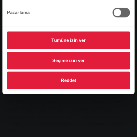
turlarında modern kentsel hareketliliğin birçok yönü
hakkında bilgi edinme fırsatı buldu.
Pazarlama
Stadtwerke Gießen (SWG) ve yan kuruluşu MIT.BUS
neden yakıt olarak elektrikli otobüsler yerine biyo
doğal gaz kullanıyor? Bir otobüse ne sıklıkla bakım
Tümüne izin ver
yapılır? Ya da otobüs hızlandırma nasıl çalışır? SWG
ve MIT.BUS uzmanları, merkez atölye ve yerel ulaşım
kontrol merkezine düzenlenen rehberli turlar sırasında
Seçime izin ver
bu ve diğer birçok soruyu yanıtladı. Lahnstraße turları,
geçtiğimiz Cumartesi günü SWG tarafından
düzenlenen Giessen'de Yerel Taşımacılığın 125 Yılı
Reddet
eylem gününün popüler bir parçasıydı. Çok sayıda
ilgili taraf perde arkasına göz atma fırsatını yakaladı.
MIT.BUS Genel Müdürü Mathias Carl, "Konuklarımıza
modern yerel taşımacılığın ne kadar karmaşık
olduğunu ve her şeyin her zaman sorunsuz işlemesini
sağlamak için neler yaptığımızı göstermek istedik"
diyor.