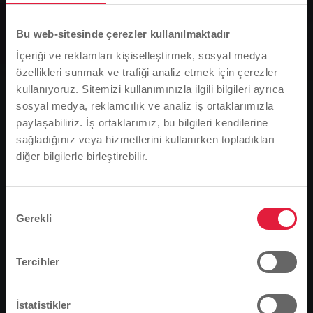
Grup, Haberler, Yerel ulaşım
Giessen Wäldchesfest için 6
Bu web-sitesinde çerezler kullanılmaktadır
numaralı hatta ek seferler
İçeriği ve reklamları kişiselleştirmek, sosyal medya
özellikleri sunmak ve trafiği analiz etmek için çerezler
kullanıyoruz. Sitemizi kullanımınızla ilgili bilgileri ayrıca
0
sosyal medya, reklamcılık ve analiz iş ortaklarımızla
paylaşabiliriz. İş ortaklarımız, bu bilgileri kendilerine
You are here:
Ana Sayfa
sağladığınız veya hizmetlerini kullanırken topladıkları
diğer bilgilerle birleştirebilir.
Lütfen dikkat
Giessen Wäldchesfest için 6 numaralı hatta ek
Tarayıcı dilinize bağlı olarak, web sitesinin dilini
seferler
önceden tanımladık.
Onay
18.09.2009
Gerekli
Seçimi
Bu doğru mu, yoksa dili değiştirmek mi
20 Eylül 2009 Pazar günü Stadtwerke Gießen AG
istersiniz?
(SWG), Gießen'deki 6 numaralı otobüs güzergahındaki
Tercihler
seferlerini uzatacak. Bunun nedeni Giessen 50'ler
Derneği tarafından düzenlenen Wäldchesfest. Saat
Devam et
Değişim
İstatistikler
09:51'den 11:51'e kadar 6 numaralı hat her 30 dakikada