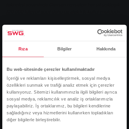
teknoloji sayesinde Giessen havuzları her yıl yaklaşık
320.000 kilovat saat daha az elektrik kullanmaktadır.
Enerjiyi mümkün olduğunca verimli kullanmak
Rıza
Bilgiler
Hakkında
Stadtwerke Gießen'de merkezi bir yol gösterici ilkedir.
Elbette bu, nispeten büyük miktarda elektrik ve ısı
kullanan bir alan olan Giessen yüzme havuzları için de
Bu web-sitesinde çerezler kullanılmaktadır
geçerlidir. Sonuç olarak, sorumlular tüm sistemlere
İçeriği ve reklamları kişiselleştirmek, sosyal medya
yakından bakmış ve tasarruf potansiyelinin nerede
özellikleri sunmak ve trafiği analiz etmek için çerezler
gerçekleştirilebileceğini incelemiştir. Bu araştırmanın
kullanıyoruz. Sitemizi kullanımınızla ilgili bilgileri ayrıca
ve ardından gelen modernizasyonun sonuçları
sosyal medya, reklamcılık ve analiz iş ortaklarımızla
etkileyicidir: Giessen havuzları bundan böyle her yıl
paylaşabiliriz. İş ortaklarımız, bu bilgileri kendilerine
320.000 kilovat saatten fazla elektrik tasarrufu
sağladığınız veya hizmetlerini kullanırken topladıkları
sağlayacak. Giessen havuzları başkanı Uwe Volbrecht,
diğer bilgilerle birleştirebilir.
Lütfen dikkat
"Bu, kabaca 100 hanenin tüketimine eşdeğer" diyor ve