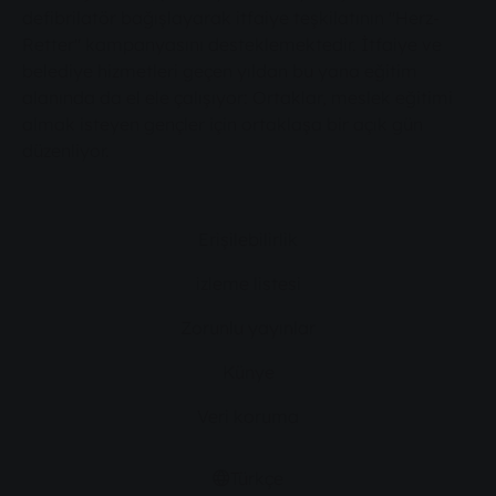
defibrilatör bağışlayarak itfaiye teşkilatının "Herz-
Retter" kampanyasını desteklemektedir. İtfaiye ve
belediye hizmetleri geçen yıldan bu yana eğitim
alanında da el ele çalışıyor: Ortaklar, meslek eğitimi
almak isteyen gençler için ortaklaşa bir açık gün
düzenliyor.
Erişilebilirlik
izleme listesi
Zorunlu yayınlar
Künye
Veri koruma
Türkçe