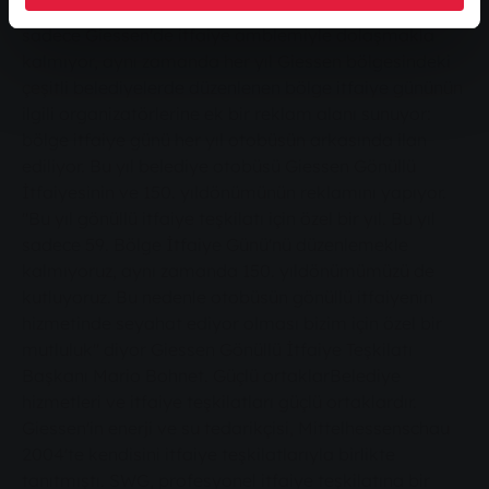
yönetim kurulu üyesi Siekmann. Belediye otobüsü
sadece Giessen'de itfaiye amblemiyle dolaşmakla
kalmıyor, aynı zamanda her yıl Giessen bölgesindeki
çeşitli belediyelerde düzenlenen bölge itfaiye gününün
ilgili organizatörlerine ek bir reklam alanı sunuyor:
bölge itfaiye günü her yıl otobüsün arkasında ilan
ediliyor. Bu yıl belediye otobüsü Giessen Gönüllü
İtfaiyesinin ve 150. yıldönümünün reklamını yapıyor.
"Bu yıl gönüllü itfaiye teşkilatı için özel bir yıl. Bu yıl
sadece 59. Bölge İtfaiye Günü'nü düzenlemekle
kalmıyoruz, aynı zamanda 150. yıldönümümüzü de
kutluyoruz. Bu nedenle otobüsün gönüllü itfaiyenin
hizmetinde seyahat ediyor olması bizim için özel bir
mutluluk" diyor Giessen Gönüllü İtfaiye Teşkilatı
Başkanı Mario Bohnet. Güçlü ortaklarBelediye
hizmetleri ve itfaiye teşkilatları güçlü ortaklardır.
Giessen'in enerji ve su tedarikçisi, Mittelhessenschau
2004'te kendisini itfaiye teşkilatlarıyla birlikte
tanıtmıştı. SWG, profesyonel itfaiye teşkilatına bir