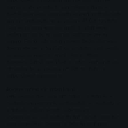
karbondioksit emisyonları üzerinde doğrudan ve
olumlu bir etkiye sahiptir. Aynı miktarlarda ısı ve
elektrik geleneksel kazanlarda ve enerji santrallerinde
ayrı ayrı üretilseydi, her yıl yaklaşık 45.000 ton daha
fazla iklime zarar veren
üretilirdi. Stadtwerke
CO2
Gießen tam da bu emisyonları azaltarak çevreyi
koruyor. Faktör 0.36 olduğu sürece. Değer düşmeye
devam ederse - ki bu 2015 için şimdiden öngörülebilir -
ve birincil enerji tüketimi tekrar
CO2 emisyonları
düşecektir. Birincil enerji faktörü sıfıra ulaştığında ise
atmosfere her yıl yaklaşık 125.000 ton daha az
karbondioksit salınacaktır.
Bölgesel ısıtma için irtibat kişiniz
SWG, Giessen'deki boru hattı tabanlı ısı tedariki ile
müşterilerine ekonomik, sürdürülebilir ve rekabetçi bir
ısı tedariki sağlamaktadır. Sübvansiyon
programlarıyla ilgili olanlar da dahil olmak üzere tüm
yasal gereklilikler Giessen ısı tedariki tarafından