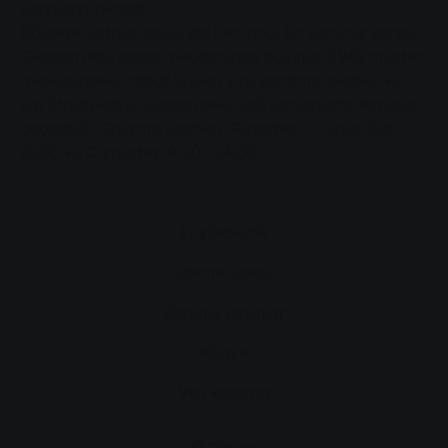
karşılanmaktadır.
Bölgesel ısıtma hakkında herhangi bir sorunuz varsa,
Giessen'deki pazar meydanında bulunan SWG müşteri
merkezindeki irtibat kişileri size yardımcı olabilir ve
sizi Stadtwerke Giessen'deki ilgili uzmanlarla temasa
geçirebilir. Çalışma saatleri: Pazartesi - Cuma 9:00 -
18:00 ve Cumartesi 9:00 - 14:00.
Erişilebilirlik
izleme listesi
Zorunlu yayınlar
Künye
Veri koruma