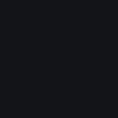
üretimi sayesinde mümkün olabilir. Bunun nedeni
rejeneratif yakıtların da sıfırdan büyük bir birincil
enerji faktörüne sahip olmasıdır. Örneğin odun
peletleri için 0,2 ve biyometan için 0,5. Bunların
taşınması ya da üretimi şimdilik fosil yakıtların
kullanımına bağlı - örneğin enerji bitkilerinin hasadı ya
da odunun parçalanması ve ardından preslenmesi için
kullanılan makineler gibi. Matthias Funk, "Seleflerim
Giessen'deki iyi birincil enerji faktörlerimizin
temellerini neredeyse kırk yıl önce attılar," diye itiraf
ediyor. 1982 yılında Giessen'in ilk CHP tesisi,
Almanya'nın en verimli bölgesel ısıtma ağlarından
birinin çekirdeği olan Ringallee yüzme merkezinde
faaliyete geçti.
Önemli ölçüde daha az
CO2
Yenilenebilir enerjilerin kullanımıyla birincil enerji
faktörü esasen azaltıldığından, doğal olarak