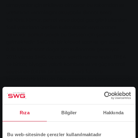
olmayanlar için etkileyici olmayan bu rakamdan ısı
üretiminin verimliliğini okuyabilir. Birincil enerji
faktörü, kömür, petrol veya doğal gaz gibi kullanılan
fosil yakıtların üretilen kullanılabilir ısıya oranını
tanımlar. Somut olarak bu Giessen için şu anlama
gelmektedir: SWG'nin bir kilovat saat ısı için sadece
0,36 kilovat saat doğal gaz kullanması gerekiyor.
2013 yılında SWG, üç odun yakıtlı ısıtma tesisi, TREA
ve birkaç biyogaz yakıtlı kombine ısı ve güç santrali
sayesinde 0,41'lik bir birincil enerji faktörü
kaydetmiştir ki bu da ülke çapında bir karşılaştırmada
zaten istisnai bir değerdir. Son dönemdeki iyileşme,
SWG'nin tutarlı bir şekilde izlediği stratejinin
sonucudur. Stadtwerke Gießen Teknik Direktörü
Matthias Funk, "2014'ün başında dört CHP ünitesini
Rıza
Bilgiler
Hakkında
daha biyogazla çalışacak şekilde dönüştürdük," diye
açıklıyor. Bu, Giessen'deki 59 CHP tesisinden 19'unun
artık yenilenebilir enerjiyle çalıştığı anlamına geliyor.
Bu web-sitesinde çerezler kullanılmaktadır