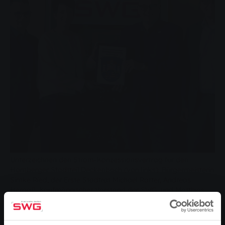
Unterzeichnen den Strom-Konzessionsvertrag für den
Homberger Stadtteil Deckenbach (von links): Bürgermeisterin
Simke Ried, der Erste Stadtrat Michael Rotter, Andreas
Hergaß, Kaufmännischer Vorstand der SWG, und Matthias
Funk, Technischer Vorstand der SWG.
Elektrik lisansının 20 yıl daha