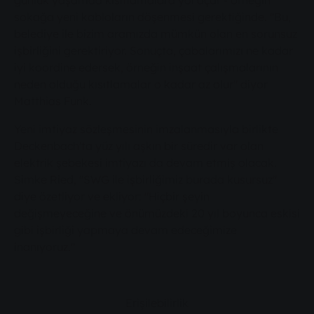
günlük yaşamda kısıtlamalara yol açar - örneğin
sokağa yeni kabloların döşenmesi gerektiğinde. "Bu,
belediye ile bizim aramızda mümkün olan en sorunsuz
işbirliğini gerektiriyor. Sonuçta, çabalarımızı ne kadar
iyi koordine edersek, örneğin inşaat çalışmalarının
neden olduğu kısıtlamalar o kadar az olur" diyor
Matthias Funk.
Yeni imtiyaz sözleşmesinin imzalanmasıyla birlikte
Deckenbach'ta yüz yılı aşkın bir süredir var olan
elektrik şebekesi imtiyazı da devam etmiş olacak.
Simke Ried, "SWG ile işbirliğimiz burada kusursuz"
diye özetliyor ve ekliyor: "Hiçbir şeyin
değişmeyeceğine ve önümüzdeki 20 yıl boyunca eskisi
gibi işbirliği yapmaya devam edeceğimize
inanıyoruz."
Erişilebilirlik