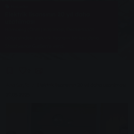
Haberler
Elektrik lisansının 20 yıl daha
uzatılması
Homberg (Ohm) kasabası, Deckenbach
bölgesindeki elektrik lisansını bir kez daha
Stadtwerke Gießen'e verdi.
0
You are here:
Ana Sayfa
Elektrik lisansının 20 yıl daha uzatılması
27.05.2025