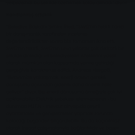
yelpazemizi bu şekilde özetlemek kolay olmadı" diyor.
Kanıtlanmış ortaklık
"Belediye Başkanı Simke Ried, "SWG'nin teklifi harici
bir danışmanlık tarafından incelenip
değerlendirildikten sonra bizi tamamen ikna etti.
SWG'nin teklifi, SWG'nin uzun yıllardır çok dikkatli bir
şekilde dinlediği ve belediyelerin isteklerini yasal
olarak mümkün olan kapsamda yerine getirdiği
gerçeğiyle karakterize edildi. Andreas Hergaß,
"Birbirimize yaklaşmak, enerji arzının gerekli
dönüşümü açısından giderek daha önemli hale
geliyor" diyor. Bu, enerji dönüşümü örneğiyle çok iyi
açıklanabilir: Elektrik şebekesi işletmecisinin - bu
durumda MIT.N - mevcut altyapıda çeşitli
ayarlamalar ve genişletmeler yapmak zorunda
kalacağı bugünden öngörülebilir. Bu da kaçınılmaz
olarak inşaat çalışmalarıyla bağlantılıdır ve bazen