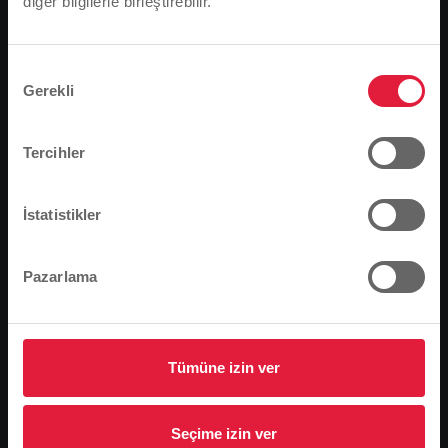
diğer bilgilerle birleştirebilir.
Lütfen dikkat
Tarayıcı dilinize bağlı olarak, web sitesinin dilini
önceden tanımladık.
Onay
Gerekli
Seçimi
Bu doğru mu, yoksa dili değiştirmek mi
istersiniz?
Tercihler
Devam et
Değişim
İstatistikler
Pazarlama
Stadtwerke Gießen AG (SWG), kurum içi eğitimlerini
tamamlayan dört kursiyerini sınavlarını geçtikleri için
tebrik etti. Giessen'den elektrik teknisyeni David
Donat, 3,5 yıllık eğitiminin ardından Giessen
Tümüne izin ver
Zanaatkarlar Odası'nda girdiği sınavı başarıyla geçti.
Buseck'ten meslektaşı Marius Philipp Schwalb ise 3,5
Seçime izin ver
yılda sistem mühendisliğinde uzmanlaşmış enerji