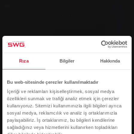
Grup, Haberler
Eğitim başarıyla tamamlandı
SWG sınavı geçtiği için tebrik edildi
0
You are here:
Ana Sayfa
Eğitim başarıyla tamamlandı
Rıza
Bilgiler
Hakkında
10.02.2005
Bu web-sitesinde çerezler kullanılmaktadır
SWG sınavı geçtiği için tebrik edildi
İçeriği ve reklamları kişiselleştirmek, sosyal medya
özellikleri sunmak ve trafiği analiz etmek için çerezler
kullanıyoruz. Sitemizi kullanımınızla ilgili bilgileri ayrıca
sosyal medya, reklamcılık ve analiz iş ortaklarımızla
paylaşabiliriz. İş ortaklarımız, bu bilgileri kendilerine
sağladığınız veya hizmetlerini kullanırken topladıkları