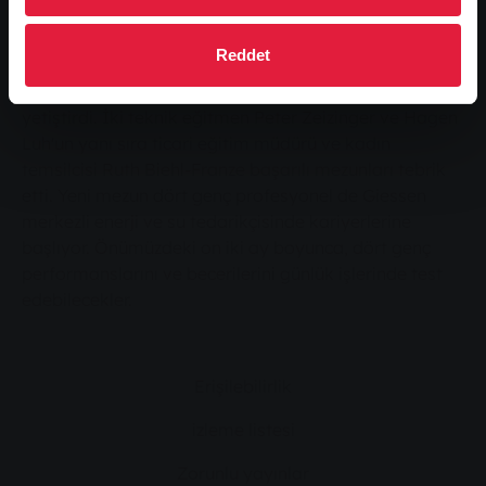
elektroniği teknisyenliği mesleğini öğrendi.
Stadtwerke, Rabenau'dan Nicole Barthoff ve
Reddet
Buseck'ten Marcel Martin adlı iki çırağı tedarik
teknolojisinde uzmanlaşmış tesis teknisyeni olarak
yetiştirdi. İki teknik eğitmen Peter Zeizinger ve Hagen
Luh'un yanı sıra ticari eğitim müdürü ve kadın
temsilcisi Ruth Biehl-Franze başarılı mezunları tebrik
etti. Yeni mezun dört genç profesyonel de Giessen
merkezli enerji ve su tedarikçisinde kariyerlerine
başlıyor. Önümüzdeki on iki ay boyunca, dört genç
performanslarını ve becerilerini günlük işlerinde test
edebilecekler.
Erişilebilirlik
izleme listesi
Zorunlu yayınlar