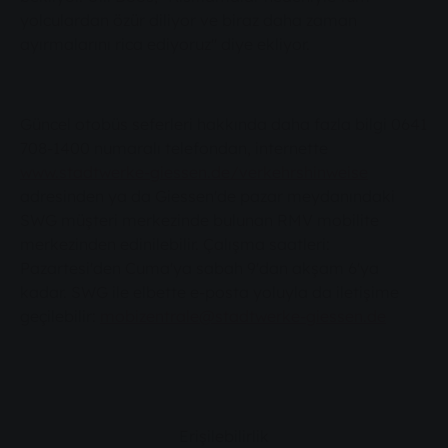
yolculardan özür diliyor ve biraz daha zaman
ayırmalarını rica ediyoruz" diye ekliyor.
Güncel otobüs seferleri hakkında daha fazla bilgi 0641
708-1400 numaralı telefondan, internette
www.stadtwerke-giessen.de/verkehrshinweise
adresinden ya da Giessen'de pazar meydanındaki
SWG müşteri merkezinde bulunan RMV mobilite
merkezinden edinilebilir. Çalışma saatleri:
Pazartesi'den Cuma'ya sabah 9'dan akşam 6'ya
kadar. SWG ile elbette e-posta yoluyla da iletişime
geçilebilir:
mobizentrale@stadtwerke-giessen.de
Erişilebilirlik