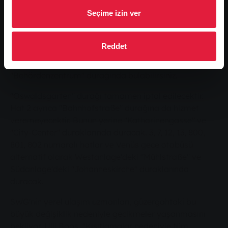
Venüs gece otobüsü etkilenecektir. Şu anda
Seçime izin ver
Marktplatz'da aktarma yapan herkes için önemli:
Çalışma süresince sadece 2, 5, 9 (taksi hattı) ve 15
numaralı hatlar "Marktplatz" durağına gidecektir.
Reddet
Dolayısıyla, başka bir hatta geçmek isterseniz, doğru
bağlantınızı geçici olarak sadece "Berliner Platz" veya
"Behördenzentrum" durağında bulabilirsiniz.
"Oswaldsgarten" durağı tamamen iptal edilecektir.
Hat 2 ayrıca "Bahnhofstraße" durağına da hizmet
veremeyecektir. Bunun yerine "Katharinengasse" ve
"City-Center" duraklarında duracak. 3, 7, 12, 13, 800,
801, 802 numaralı hatlar ve Venüs gece otobüsü
alternatif olarak Westanlage'deki "Mühlstraße" ve
Südanlage'deki "Johanneskirche" duraklarında
duracak.
SWG'nin yerel ulaşım uzmanları, güzergahtaki bu
büyük değişiklik nedeniyle gecikmeler yaşanmasını
bekliyor. Ulli Boos, "Kısıtlamalar nedeniyle tüm