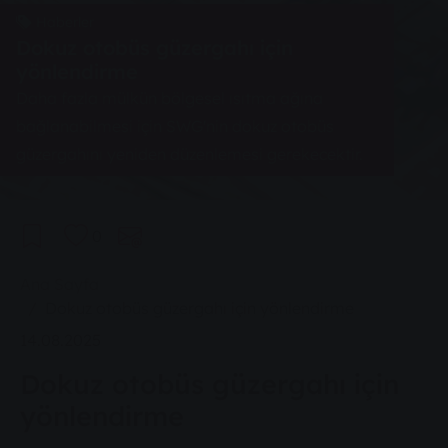
Haberler
Dokuz otobüs güzergahı için
yönlendirme
Daha fazla mülkün bölgesel ısıtma ağına
bağlanabilmesi için SWG'nin dokuz otobüs
güzergahını yeniden düzenlemesi gerekecektir.
0
You are here:
Ana Sayfa
Dokuz otobüs güzergahı için yönlendirme
14.08.2025
Dokuz otobüs güzergahı için
yönlendirme