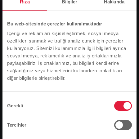
Rıza
Bilgiler
Hakkında
Grup, Haberler
Doğal gaz dolum istasyonları
dönüşümlü olarak kapanıyor
Bu web-sitesinde çerezler kullanılmaktadır
İçeriği ve reklamları kişiselleştirmek, sosyal medya
özellikleri sunmak ve trafiği analiz etmek için çerezler
0
kullanıyoruz. Sitemizi kullanımınızla ilgili bilgileri ayrıca
sosyal medya, reklamcılık ve analiz iş ortaklarımızla
You are here:
Ana Sayfa
paylaşabiliriz. İş ortaklarımız, bu bilgileri kendilerine
sağladığınız veya hizmetlerini kullanırken topladıkları
Doğal gaz dolum istasyonları dönüşümlü olarak
diğer bilgilerle birleştirebilir.
Lütfen dikkat
kapanıyor
Tarayıcı dilinize bağlı olarak, web sitesinin dilini
13.07.2016
önceden tanımladık.
Onay
Gerekli
Seçimi
Stadtwerke Gießen (SWG) tesislerindeki doğal gaz dolum
Bu doğru mu, yoksa dili değiştirmek mi
istasyonu 18-22 Temmuz tarihleri arasında kapalı olacaktır. Bu süre
istersiniz?
zarfında Lahnstraße 31 adresindeki benzin pompası, her on yılda
Tercihler
bir yasa gereği TÜV denetimine tabi tutulacak. Doğal gazlı araç
sürücülerinin bu günlerde Marburger Straße 229'daki benzin