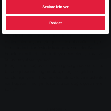
Son yıllarda, daha önce yemleme ve değiştirme
teklifleriyle müşteri edinen şüpheli enerji
Seçime izin ver
indirimcilerinin iflas dalgaları ülke çapında tekrar
tekrar yaşandı. SWG şirket sözcüsü Ina Weller şu
Reddet
yorumu yapıyor: "Kısa vadede elde edilebilecek olası
tasarruflar genellikle pahalıya mal oluyor. Sıkıntıya
veya kaybedilen avans ödemelerine ek olarak,
etkilenenler başlangıçta genellikle daha yüksek fiyatlı
temel tedarik tarifesinde kategorize edilirler. Bu
hanelere tercih ettikleri tarifeye geçmeleri için hızlı ve
kolay bir yol sunuyoruz."
Enerji hizmet sağlayıcısı ayrıca gece gündüz sorunsuz
bir enerji tedariki sağlamakta, enerji ile ilgili tüm
sorular için yerel irtibat noktası olmakta ve müşterileri
için kapsamlı maliyet tasarrufu için doğru çözümlere
sahiptir.
Erişilebilirlik