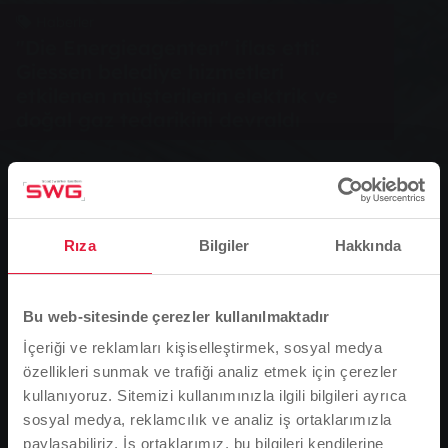
Haberler
"Die Energieagenten" iflas etti:
Giessen belediye hizmetleri
etkilenen müşterilerin elektrik ve
doğal gaz tedarikini devraldı
0
You are here:
Rıza
Bilgiler
Hakkında
Ana Sayfa
"Die Energieagenten" iflas etti: Giessen belediye
Bu web-sitesinde çerezler kullanılmaktadır
hizmetleri etkilenen müşterilerin elektrik ve doğal gaz
tedarikini devraldı
İçeriği ve reklamları kişiselleştirmek, sosyal medya
özellikleri sunmak ve trafiği analiz etmek için çerezler
25.06.2018
kullanıyoruz. Sitemizi kullanımınızla ilgili bilgileri ayrıca
Bir kez daha, bir enerji indirimcisinin iflası manşetlere
sosyal medya, reklamcılık ve analiz iş ortaklarımızla
taşınıyor - bu kez konu Troisdorf'tan Energieagenten
paylaşabiliriz. İş ortaklarımız, bu bilgileri kendilerine