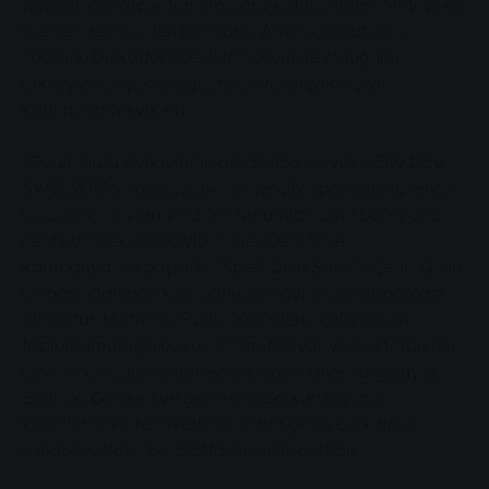
tahtasında küçük yarışmalara katılabildiler. MTV 1846
Gießen'den Golden Dragons, Amerikan futbolu
sporunu bu kadar özel kılan şeyin ne olduğunu
etkileyici bir şekilde gösterdi ve birçok kişiyi
katılmaya teşvik etti.
"Oyununuzu oynayın "ın arkasında ne var - City Day
SWG, 2017 yılında çocuk ve gençlik sporuyla ilgilenen
kulüpleri, okulları ve diğer kurumları ayni bağışlarla
desteklemek amacıyla "Spiel' Dein Spiel"
kampanyasını başlattı. "Spiel' Dein Spiel" - Şehir Günü
en başından beri kampanyanın ayrılmaz bir parçası
olmuştur. Matthias Funk, "Kulüplerin çalışmaları
toplumumuz için büyük önem taşıyor ve gösterdikleri
özveri ne kadar takdir edilse azdır" diye vurguluyor.
Etkinlik, Giessen ve çevresindeki kuruluşlara
kendilerini ve faaliyetlerini daha geniş bir kitleye
sunabilecekleri bir platform sunmaktadır.