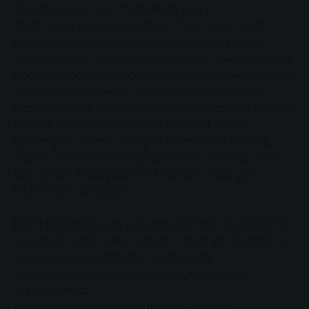
"Oyununuzu oynayın": şimdi başvurun
"SWG şirket sözcüsü Ulli Boos, "'Spiel' Dein Spiel'
kampanyamızla sadece birkaç spor dalını ya da
sporda başarılı olan bireysel kulüpleri hedeflemiyoruz.
Çocuklara organize spora katılma fırsatı veren okullar
veya özel girişimler de fondan faydalanabilir. Bu
nedenle destek için başvurmak çok kolay. Stadtwerke
Gießen, www.swg-spieldeinspiel.de adresinde
çevrimiçi bir form sunmuştur. Formu doldurmanız,
videoyu yüklemeniz ve göndermeniz yeterlidir. SWG
başvuruları inceleyecek ve kısa süre içinde geri
bildirimde bulunacaktır.
Daha fazla bilgi www.swg-spieldeinspiel.de adresinde
bulunabilir. SWG ayrıca sosyal medya kanallarında da
raporlama yapmaktadır: Facebook'ta
www.facebook.com/stadtwerkegiessenag ve
Instagram'da
www.instagram.com/stadtwerke_giessen