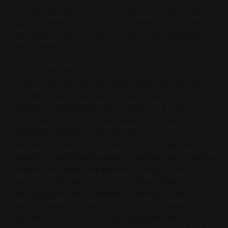
Servisi) suda kurtarmanın nasıl gerçekleştiğine dair
uygun bir gösteri sundu ve dalış hakkında bilgi verdi.
Öne çıkanlardan biri, sıcak maçların yapıldığı MTV
1846 Giessen'in yuvarlak ağıydı.
Top hakkında her şey
Hedef ve top sporları açısından da çok şey sunuldu.
TSV 1889 Klein-Linden e.V.'nin kadın futbolcuları
yaptıkları numaralarla göz doldurdu ve Almanya'nın
en popüler sporunun artık erkek egemen bir disiplin
olmadığını gösterdi. HSG Pohlheim ve HSG
Fernwald'dan hentbol oyuncuları topu kaleye nasıl
güvenilir bir şekilde atacaklarını gösterdiler ve hentbol
topunun nasıl doğru bir şekilde atılacağına dair
ipuçları ve püf noktaları verdiler. Kegel-Sport-
Vereinigung Wieseck (Wieseck Bowling Kulübü)
makaslı bowling ile hem gençleri hem de yaşlıları
büyüledi. DC Cartoon Gießen'de ziyaretçiler dart