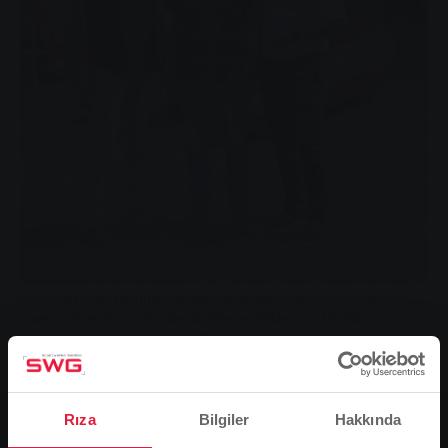
Von links: Der Technische Vorstand der SWG, Matthias Funk,
Uwe Volbrecht, Leiter der Gießener Bäder, und SWG-
Unternehmenssprecher Ulli Boos freuen sich über den regen
Besuch beim „Spiel‘ Dein Spiel“ City – Day.
Geçtiğimiz Pazar günü Giessen ve bölgesinden sekiz
kulüp, Ichmael'in sirk ahırı ve Giessen'in yüzme
Rıza
Bilgiler
Hakkında
havuzlarından profesyoneller "Spiel' Dein Spiel" - Şehir