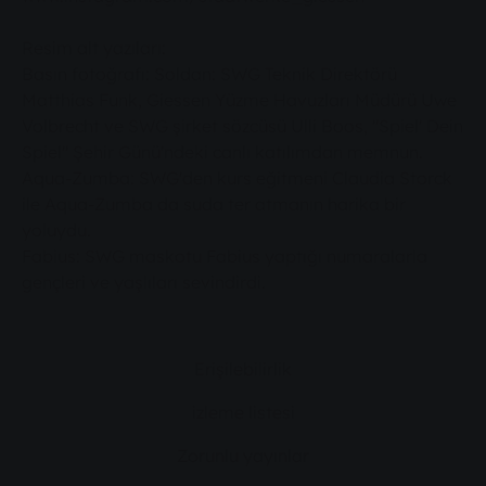
Resim alt yazıları:
Basın fotoğrafı: Soldan: SWG Teknik Direktörü
Matthias Funk, Giessen Yüzme Havuzları Müdürü Uwe
Volbrecht ve SWG şirket sözcüsü Ulli Boos, "Spiel' Dein
Spiel" Şehir Günü'ndeki canlı katılımdan memnun.
Aqua-Zumba: SWG'den kurs eğitmeni Claudia Storck
ile Aqua-Zumba da suda ter atmanın harika bir
yoluydu.
Fabius: SWG maskotu Fabius yaptığı numaralarla
gençleri ve yaşlıları sevindirdi.
Erişilebilirlik
izleme listesi
Zorunlu yayınlar