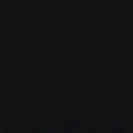
Haberler
Çok sayıda eğlence, oyun ve
aksiyon
SWG maskotu Fabius yaptığı numaralarla hem
gençleri hem de yaşlıları sevindirdi.
0
You are here:
Ana Sayfa
Çok sayıda eğlence, oyun ve aksiyon
24.06.2024