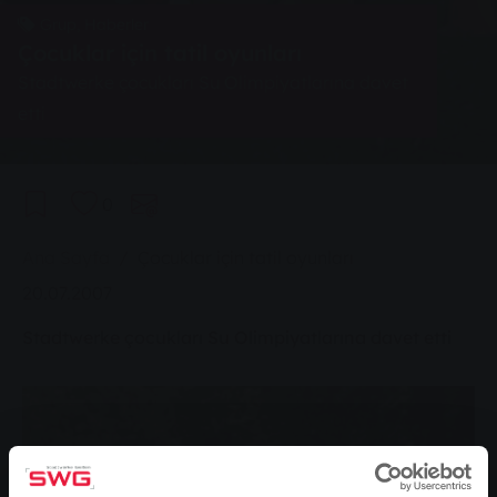
Grup, Haberler
Çocuklar için tatil oyunları
Stadtwerke çocukları Su Olimpiyatlarına davet
etti
0
You are here:
Ana Sayfa
Çocuklar için tatil oyunları
20.07.2007
Stadtwerke çocukları Su Olimpiyatlarına davet etti