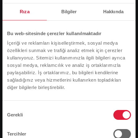
Rıza
Bilgiler
Hakkında
Bu web-sitesinde çerezler kullanılmaktadır
İçeriği ve reklamları kişiselleştirmek, sosyal medya
özellikleri sunmak ve trafiği analiz etmek için çerezler
kullanıyoruz. Sitemizi kullanımınızla ilgili bilgileri ayrıca
sosyal medya, reklamcılık ve analiz iş ortaklarımızla
paylaşabiliriz. İş ortaklarımız, bu bilgileri kendilerine
sağladığınız veya hizmetlerini kullanırken topladıkları
diğer bilgilerle birleştirebilir.
Lütfen dikkat
Stadtwerke Gießen, geçtiğimiz Çarşamba günü (18
Tarayıcı dilinize bağlı olarak, web sitesinin dilini
Temmuz) Gießen bölgesinden çocukları Queckborn'da
önceden tanımladık.
Onay
suyla oynamaya davet etti. Yaşları 6 ila 12 arasında
Gerekli
Seçimi
değişen kız ve erkek çocuklar otobüsle
Bu doğru mu, yoksa dili değiştirmek mi
Queckborn'daki su tesislerine gitti ve bir sunum ve
istersiniz?
Tercihler
kısa bir film yardımıyla belediye hizmetlerinin işlevi ve