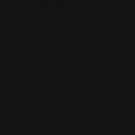
su olimpiyatları su şebekesi alanında başladı.
Katılımcılar üç farklı disiplini tamamladılar. "Balıkları
kurtar" oyunu, çocukları su kirliliği konusuna duyarlı
hale getirmek için tasarlanmıştır. Su döngüsü bir engel
parkuru ile gösterildi. Su parkurunda çocuklar çeşitli
engellerin üzerinden su taşıdılar ve bir damlanın bile
kaybolmadığından emin oldular.
Bu kadar çok egzersiz onları acıktırdı ve susattı - ve
SWG onların iyi beslendiğinden emin oldu. Su
oyunlarının sonunda başarılı olan katılımcılara küçük
birer hediye verildi. Su profesyonelleri ayrıca bir
yarışmaya da katılabildiler. Ödül olarak ışıklı
mousepad'ler çekilişle dağıtıldı. Kazanmak için
Queckborn'daki su işleri sahasında kaç kuyu olduğunu
bilmeniz gerekiyordu.