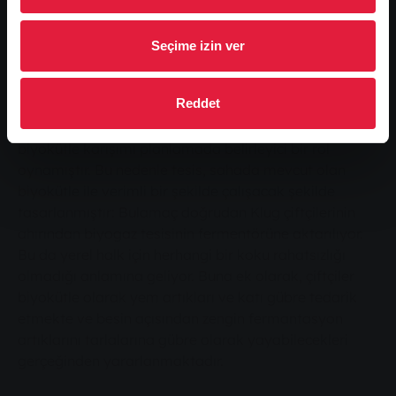
da yaklaşık 600 hane için yeterli. Kombine ısı ve enerji
santrali ayrıca yılda 3 milyon kWh'den fazla ısı üretiyor
- bu da yaklaşık 160 müstakil ev için yeterli. Rinn &
Seçime izin ver
Cloos sanayi bölgesi ve Heuchelheim yüzme havuzu
bölgesindeki mevcut ısıtma şebekesi ısıtma enerjisi ile
Reddet
beslenmektedir. Kısa erişim ve teslimat yolları ve
yüksek oranda sıvı gübre içeren optimize edilmiş bir
biyokütle karışımı planlamada belirleyici bir rol
oynamıştır. Bu nedenle tesis, sahada mevcut olan
biyokütle ile verimli bir şekilde çalışacak şekilde
tasarlanmıştır: Bulamaç doğrudan Klug çiftçilerinin
ahırından biyogaz tesisinin fermentörüne aktarılıyor.
Bu da yerel halk için herhangi bir koku rahatsızlığı
olmadığı anlamına geliyor. Buna ek olarak, çiftçiler
biyokütle olarak yem artıkları ve katı gübre tedarik
etmekte ve besin açısından zengin fermantasyon
artıklarını tarlalarına gübre olarak yayabilecekleri
gerçeğinden yararlanmaktadır.