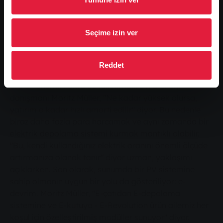
dikkat etmeniz gerektiğini açıklıyor. Elbette diğer
önemli hususlar da ele alınacaktır.
Seçime izin ver
Kendi kendine kullanım oranı belirleyicidir
Reddet
Bir fotovoltaik sistemin ekonomik verimliliği için açık
ara en önemli nokta öz tüketimdir. SWG enerji
danışmanı Moritz Müller, "Ne kadar yüksek olursa,
yatırım o kadar hızlı amorti edilir" diyor. Bu nedenle
biraz daha fazla para harcamak ve aynı zamanda bir
elektrik depolama sistemi kurmak mantıklı olabilir.
"Bu, kendi kullandığınız elektrik oranını önemli ölçüde
artırmanıza olanak tanır" diyor uzman, yaklaşımı
açıklarken. Son olarak, sunumda bir PV sistemine
sahip olmanın uygun bir yolu da gösteriliyor: e-
devrim. Moritz Müller, "E-çatıdan E-depolama
sistemine ve E-kutuya - E-Revolution ürün ailemiz her
koşul için özelleştirilmiş modüller sunuyor" diyor.