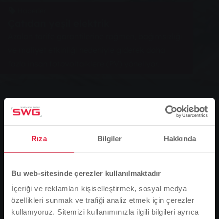
Haberler
Çatıdan yeşil elektrik
Azalan tarife garantilerine rağmen, bağımsızlığı
ve maliyet etkinliği nedeniyle giderek daha
fazla insan fotovoltaiklere (PV) yöneliyor.
0
You are here:
Ana Sayfa
Çatıdan yeşil elektrik
Rıza
Bilgiler
Hakkında
22.05.2024
Stadtwerke Gießen'den bir uzman, "Salı günü Enerji
Bu web-sitesinde çerezler kullanılmaktadır
Bilgisi" adlı çevrimiçi konferans serisinde 28 Mayıs'ta
özel fotovoltaik sistemler konusunda bilgi verecek.
İçeriği ve reklamları kişiselleştirmek, sosyal medya
özellikleri sunmak ve trafiği analiz etmek için çerezler
kullanıyoruz. Sitemizi kullanımınızla ilgili bilgileri ayrıca