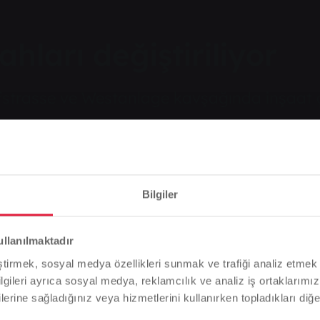
hları değiştiriliyor
fstrasse ve Westanlage kavşağında inşaat ç
Bilgiler
Lütfen dikkat
tiriliyor
ullanılmaktadır
Tarayıcı dilinize bağlı olarak, web sitesinin dilini önceden
eştirmek, sosyal medya özellikleri sunmak ve trafiği analiz etmek 
tanımladık.
bilgileri ayrıca sosyal medya, reklamcılık ve analiz iş ortaklarımızl
lerine sağladığınız veya hizmetlerini kullanırken topladıkları diğer b
asse ve Westanlage kavşağında inşaat çalışmaları
Bu doğru mu, yoksa dili değiştirmek mi istersiniz?