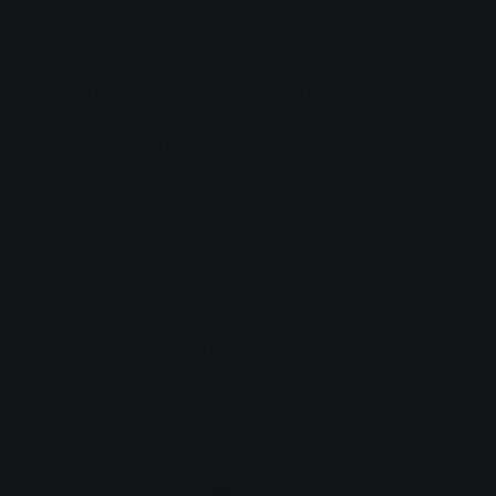
danışma merkezini ziyaret etmek kesinlikle faydalı
olacaktır."
SWG'nin doğal gaz müşterileri için de iyi haberleri var:
Küresel siyaset piyasanın hareketlenmesine neden
olsa da Stadtwerke Gießen doğal gaz fiyatlarını
şimdilik sabit tutabiliyor.
Erişilebilirlik
izleme listesi
Zorunlu yayınlar
Künye
Veri koruma