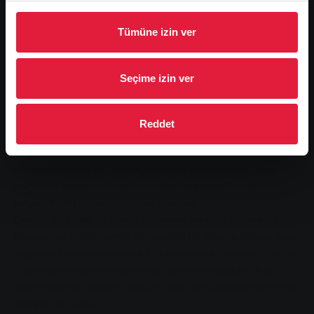
tutanlarla ayrı bir odada ilgilenebiliyor ve sevdiklerine veda
etmeleri için mümkün olan en iyi atmosferi yaratabiliyorlar," diye
Tümüne izin ver
açıklıyor.
İklim-nötr operasyon
Seçime izin ver
2013'teki devralmanın ardından SWG, krematoryumun teknolojisini
de en son gereksinimleri karşılayacak şekilde uyarladı ve başarılı
oldu. Bu arada şirket, tesisi Almanya'daki ilk ve şu ana kadar tek
Reddet
CO2-nötr krematoryuma dönüştürdü. Diğer şeylerin yanı sıra, dört
aşamalı bir filtre sistemi temiz hava sağlıyor. Matthias Fink, "Teknik,
organizasyonel ve etik açıdan, 'Kontrollü Krematoryum' onay
mührü için gereken tüm zorlu kriterleri karşılıyoruz" diyor ve
ekliyor: "Hatta birçok açıdan çok daha ileri gidiyoruz."
Örneğin, çalışanlar bir süredir Giessen ve Marburg-Biedenkopf
bölgelerinde külleri taşımak için elektrikli bir araba kullanıyor. Aracı
doğrudan krematoryumdaki bir istasyonda şarj ediyorlar - tabii ki
Giessen'de üretilen iklim dostu yeşil elektrik kullanarak. Ve bu
sadece elektrikli arabanın aküsüne değil, aynı zamanda tüm tesisin
işleyişine de akıyor.