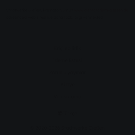
Stadtwerke Gießen, krematoryumun
www.krematorium-giessen.de
adresindeki web sitesinde daha fazla bilgi vermektedir.
Erişilebilirlik
izleme listesi
Zorunlu yayınlar
Künye
Veri koruma
Türkçe
© 2020-2026 Stadtwerke Gießen