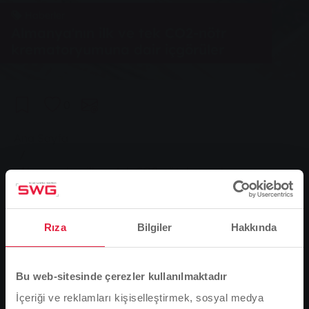
Haberler
Almanya'nın ilk ve tek CO2-nötr
krematoryumuna dair içgörüler
0
You are here:
Ana Sayfa
Almanya'nın ilk ve tek CO2-nötr krematoryumuna
dair içgörüler
18.09.2017
Rıza
Bilgiler
Hakkında
Stadtwerke Gießen (SWG) 2013 yılından bu yana yeni Giessen
mezarlığındaki krematoryumu işletmektedir. Bu süre zarfında tesisi
CO2-nötr işletmeye dönüştürdüler. Ziyaretçiler, 17 Eylül'deki açık
Bu web-sitesinde çerezler kullanılmaktadır
krematoryum gününde, süreçte hangi teknolojinin kullanıldığını
İçeriği ve reklamları kişiselleştirmek, sosyal medya
öğrenebildiler.