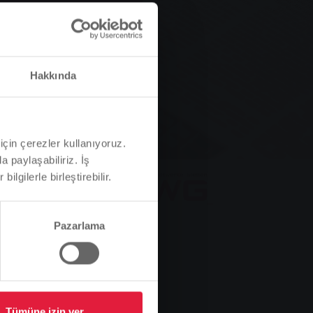
Hakkında
için çerezler kullanıyoruz.
a paylaşabiliriz. İş
ilgilerle birleştirebilir.
Pazarlama
lmesini gerektirdi.
Tümüne izin ver