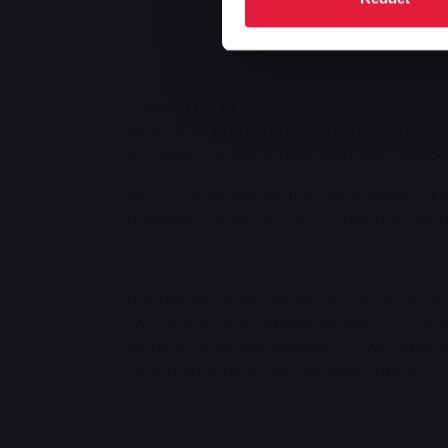
Patlayan bir su borusu nedeniyle Wiesecke
durum 5 ve 15 numaralı otobüs güzergahlar
ve Ludwig-Richter-Straße üzerinden "Grabens
Hat 15, "Feuerbachstraße" durağından Dürer
otobüsler "Röderring" ve "Holbeinring" dura
Stadtwerke Gießen güncel bilgileri
www.swg
SWG müşteri merkezinde bulunan RMV mobil
olmaktan mutluluk duyacaktır. SWG elbett
yoluyla da soruları yanıtlamaya hazırdır.