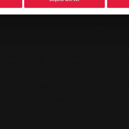
r Weg, dün öğleden sonra Ludwig-Richter-Straße ile Dürers
ını etkilemektedir: 5 numaralı güzergah "Feuerbachstraße"
traße" durağına gitmektedir. Bu nedenle "Röderring" durağı 
straße ve Marburger Straße üzerinden "Lichtenauer Weg" dur
klarına seyahat edemeyecektir. Her iki durumda da alternati
-verkehr.de
adresinde "Güncel trafik bilgileri" bölümünde ya
ite merkezindeki personel de Pazartesi'den Cuma'ya saba
e 0641 708-1400 numaralı telefondan veya
mobizentrale@st