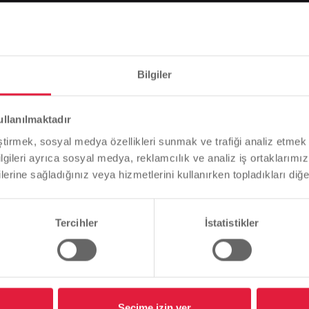
tlar yönlendirildi
u borusu nedeniyle yaklaşık iki hafta süreyle
Bilgiler
Lütfen dikkat
ullanılmaktadır
Tarayıcı dilinize bağlı olarak, web sitesinin dilini önceden
eştirmek, sosyal medya özellikleri sunmak ve trafiği analiz etmek 
tanımladık.
bilgileri ayrıca sosyal medya, reklamcılık ve analiz iş ortaklarımızl
lerine sağladığınız veya hizmetlerini kullanırken topladıkları diğer b
Bu doğru mu, yoksa dili değiştirmek mi istersiniz?
Tercihler
İstatistikler
dirildi
Devam et
Değişim
ergahların yaklaşık iki hafta süreyle geçici olarak yönlendiri
Seçime izin ver