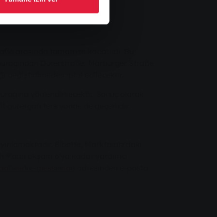
traße arasında tamamen kapatıldı. Bu
 durağından Dürerstraße, Marburger Straße
değiştirilmeden iptal edilecektir.
ağına yönlendirilecektir. Sonuç olarak,
f güzergah ters yönde de geçerlidir.
yınlamaktadır. Elbette, Marktplatz'daki
h 9'dan akşam 6'ya kadar yardımcı
adtwerke-giessen.de
adresinden e-posta