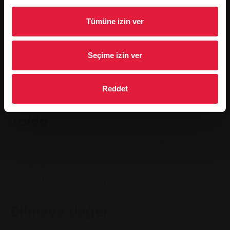
Tümüne izin ver
İşyerinde
Siz işteyken, elektrikli otomobiliniz yakıt ikmali
Seçime izin ver
yapıyor. Birçok işveren halihazırda şarj istasyonları
kurmuş durumda ve çalışanlarının özel elektrikli
Reddet
araçlarını şarj etmelerine izin veriyor.
Yolda
Elektrikli bir araba aldınız - ama dairenizin yanındaki
yeraltı otoparkında park yeri yok mu? Birçok şehir
sakini için durum böyle. Neyse ki artık elektrikli bir
arabayı kamusal alanda şarj etmenin birçok yolu var.
Bilmeye değer