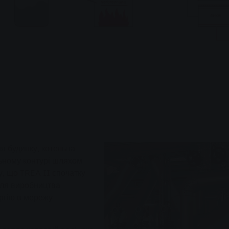
ня будинку, котельна
ьному контурі шляхом
у, що TREA II спочатку
 для виробництва
ергію в мережу