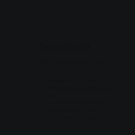
Технологія
TREA II поділяється на наступні
секції рослин
Доставка та зберігання
Випалювання та виробництво
пари
Очищення димових газів
Водяно-паровий цикл, в т.ч.
когенераційні установки