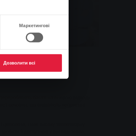
Маркетингові
Дозволити всі
 переробляють багаті на енергію відходи
міст речовин, що виділяють неприємні
 і целюлоза, і має високу теплотворну
 зробити її доступною у вигляді тепла.