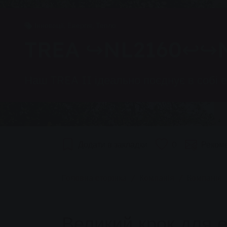
Інновації, Енергія, Тепло
TREA ↪NL2160↩↪
Наш TREA II ідеально поєднує в собі еф
Додати в закладки
0
Реком
You are here:
Головна сторінка
Компанія
Компанія
Великий крок для 