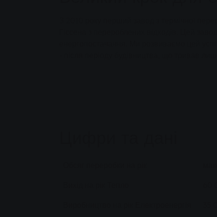
З 2010 року перший завод з термічної перер
Гіссена з перероблених відходів. Цей завод
енергопостачання. Ми розвиваємо цей успіх
- після періоду будівництва, що тривав лише
Цифри та дані
Обсяг переробки на рік
мак
Вихід на рік Тепло
60 
Виробництво на рік Електроенергія
35 