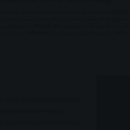
обки та енергетичної утилізації відходів, скорочено TREA I
 відіграв ключову роль у тому, що наше місто стало одним із
 за допомогою TREA II. Перша частина електростанції була 
 16 місяців. TREA II була офіційно відкрита у квітні 2019 ро
с. 28 670 тонн перероблених відходів
000 000 кіловат-годин тепла
000 000 кіловат-годин електроенергії