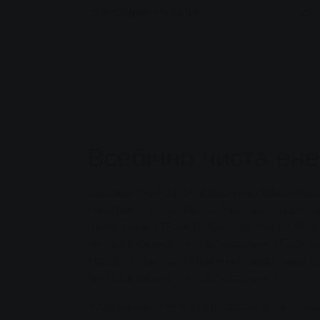
Заощадження за рік
25 
Всебічно чиста ене
Завдяки TREA II ми збільшуємо власне ви
електроенергії до 180 000 мегават-годин на 
майбутньому TREA II покриватиме до 9% р
централізованого теплопостачання Гіссена
вплив на і без того відмінний екологічний 
централізованого теплопостачання.
У той же час, TREA II відповідає всім суч