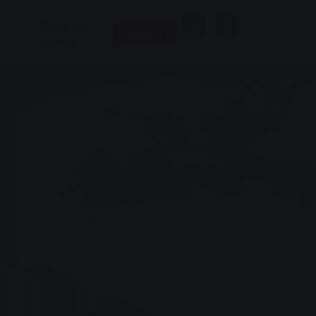
а
Лазні та
Компанія
велнес