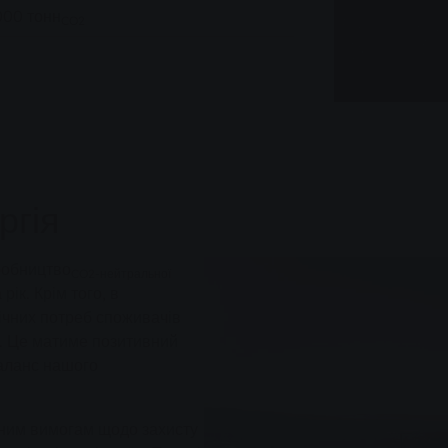
000 тонн
CO2
ргія
робництво
CO2-нейтральної
рік. Крім того, в
ічних потреб споживачів
. Це матиме позитивний
баланс нашого
асним вимогам щодо захисту