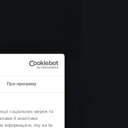
Про програму
нкції соціальних мереж та
клами й аналітики
ю інформацією, яку ви їм
ня