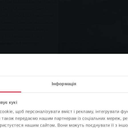
, ніж відповідає їм. Тверді
жуть бути використані в
ладна технологія очищення
 в навколишнє середовище
Навпаки, це заощаджує
ту вуглекислого газу
дходить з регіону.
Інформація
Зверніть увагу
вує кукі
ашим проектом TREA II. Вона вивела виробництво енергії з
okie, щоб персоналізувати вміст і рекламу, інтегрувати фу
На основі мови вашого браузера ми визначили мову веб-
нь.
и також передаємо нашим партнерам із соціальних мереж, ре
сайту.
ористуєтеся нашим сайтом. Вони можуть поєднувати її з іншо
 дипломований інженер (FH) Централізоване теплопостачан