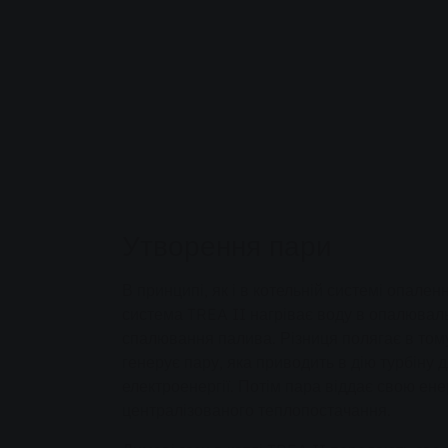
Утворення пари
В принципі, як і в котельній системі опален
система TREA II нагріває воду в опалювал
спалювання палива. Різниця полягає в том
генерує пару, яка приводить в дію турбіну
електроенергії. Потім пара віддає свою ен
централізованого теплопостачання.