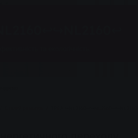
NL2160↩↪NL2160↩
ективність та екологічність.
ендуємо
Сталий розвиток
TREA ↪NL2160↩↪NL2160↩↪NL216
енергетичного переходу